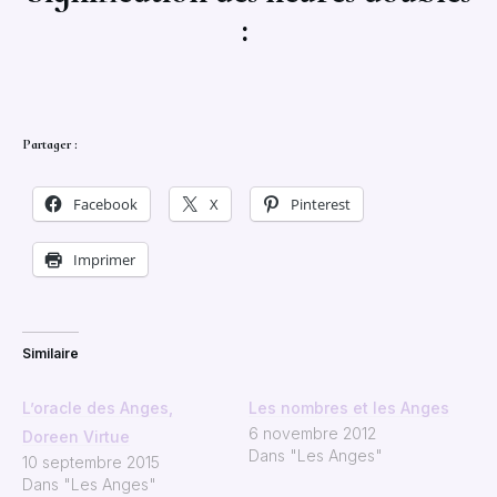
:
Partager :
Facebook
X
Pinterest
Imprimer
Similaire
L’oracle des Anges,
Les nombres et les Anges
6 novembre 2012
Doreen Virtue
Dans "Les Anges"
10 septembre 2015
Dans "Les Anges"