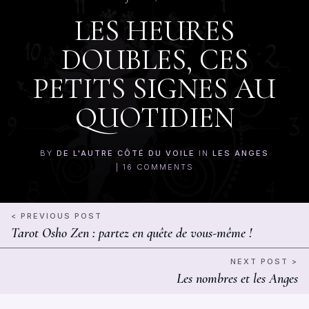
LES HEURES
DOUBLES, CES
PETITS SIGNES AU
QUOTIDIEN
BY
DE L'AUTRE CÔTÉ DU VOILE
IN
LES ANGES
|
16
COMMENTS
< PREVIOUS POST
Tarot Osho Zen : partez en quête de vous-même !
NEXT POST >
Les nombres et les Anges