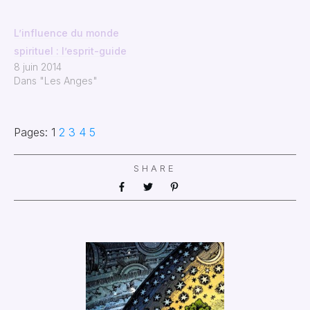
L’influence du monde
spirituel : l’esprit-guide
8 juin 2014
Dans "Les Anges"
Pages:
1
2
3
4
5
SHARE