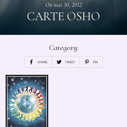
On
mai 30, 2012
CARTE OSHO
Category:
SHARE
TWEET
PIN