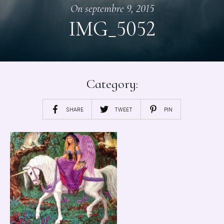
On
septembre 9, 2015
IMG_5052
Category:
SHARE
TWEET
PIN