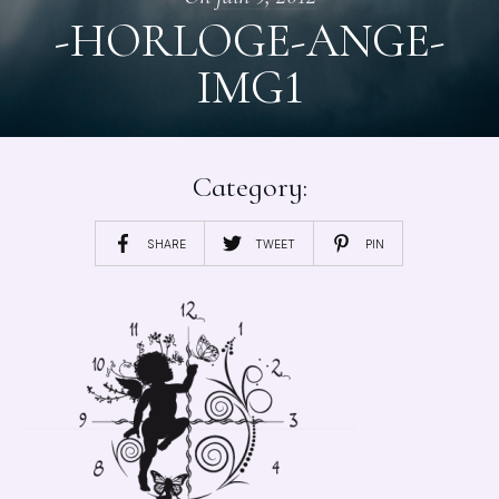
-HORLOGE-ANGE-
IMG1
Category:
SHARE
TWEET
PIN