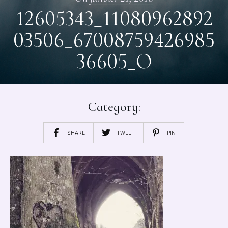
12605343_11080962892
03506_67008759426985
36605_O
Category:
SHARE
TWEET
PIN